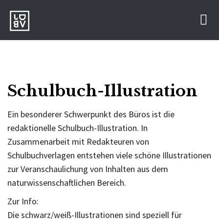
S
k
i
p
t
o
Schulbuch-Illustration
c
o
Ein besonderer Schwerpunkt des Büros ist die
n
redaktionelle Schulbuch-Illustration. In
t
Zusammenarbeit mit Redakteuren von
e
Schulbuchverlagen entstehen viele schöne Illustrationen
n
zur Veranschaulichung von Inhalten aus dem
t
naturwissenschaftlichen Bereich.
Zur Info:
Die schwarz/weiß-Illustrationen sind speziell für